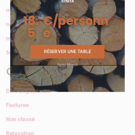
mois
mars 2022
18.
€/personn
novembre 2016
5
e
mars 2016
RÉSERVER UNE TABLE
février 2016
Non, Merci
Catégories
Dish Degustation
Features
Non classé
Relaxation