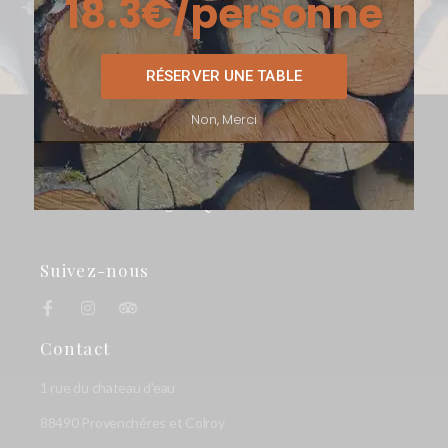
5
e
RÉSERVER UNE TABLE
Non, Merci
Suivez-nous
Contact
1 rue du chateau d’eau
88490 Provenchéres et Colroy