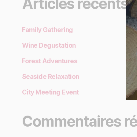
Articles récents
Family Gathering
Wine Degustation
Forest Adventures
Seaside Relaxation
City Meeting Event
Commentaires ré