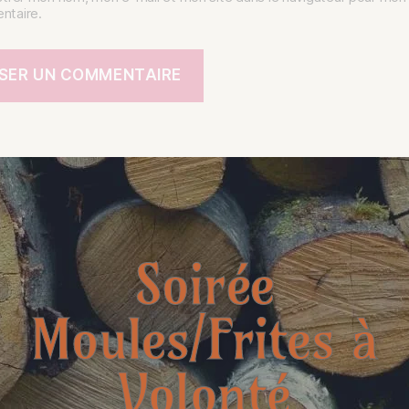
taire.
Soirée
Moules/Frites à
Archive
rcher
Volonté