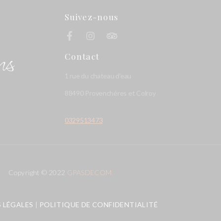
Suivez-nous
Contact
1 rue du chateau d’eau
88490 Provenchéres et Colroy
0329513473
Copyright © 2022
GPASDECOM
 LÉGALES
|
POLITIQUE DE CONFIDENTIALITÉ