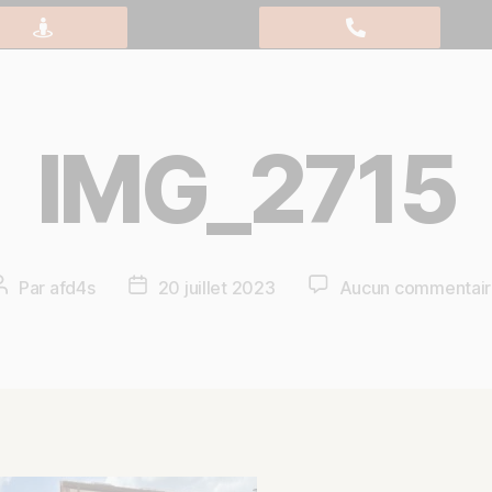
IMG_2715
Par
afd4s
20 juillet 2023
Aucun commentai