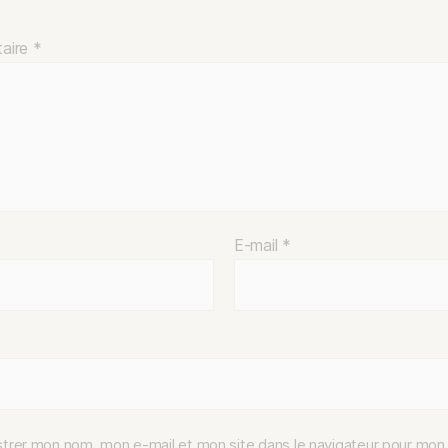
aire
*
E-mail
*
strer mon nom, mon e-mail et mon site dans le navigateur pour mon