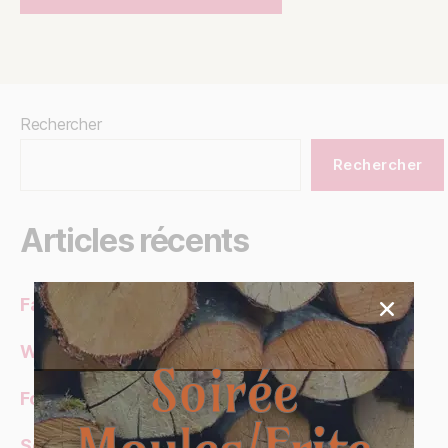
Rechercher
Rechercher
Articles récents
Family Gathering
Wine Degustation
Soirée
Forest Adventures
Seaside Relaxation