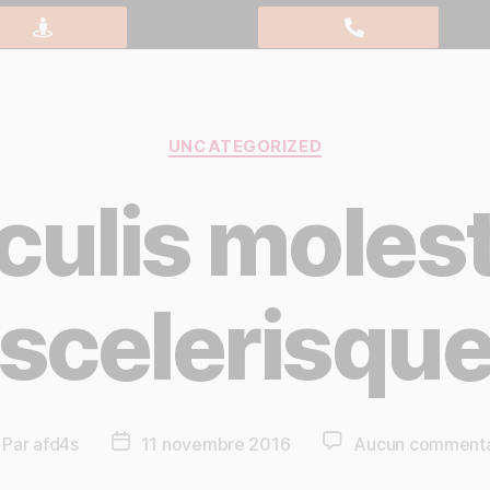
UNCATEGORIZED
culis moles
scelerisqu
Par
afd4s
11 novembre 2016
Aucun commenta