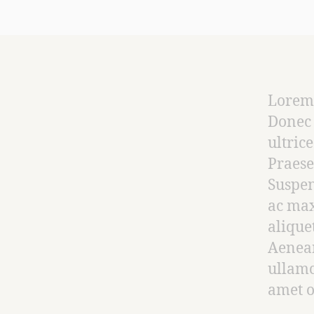
Lorem 
Donec 
ultric
Praese
Suspen
ac max
alique
Aenean
ullamc
amet o