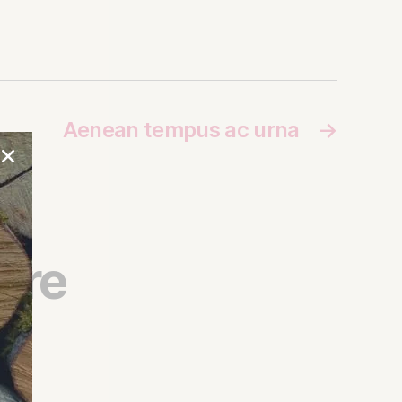
Aenean tempus ac urna
→
ire