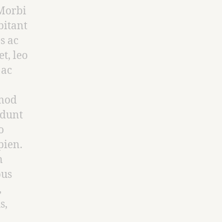
 Morbi
bitant
s ac
t, leo
 ac
smod
idunt
o
pien.
n
bus
,
s,