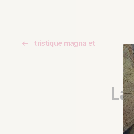
←
tristique magna et
La