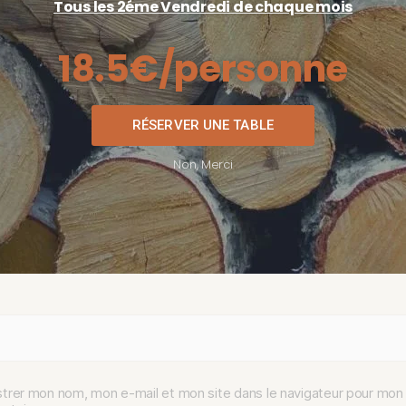
Tous les 2éme Vendredi de chaque mois
aire
*
18.5
€/personne
RÉSERVER UNE TABLE
Non, Merci
E-mail
*
strer mon nom, mon e-mail et mon site dans le navigateur pour mon