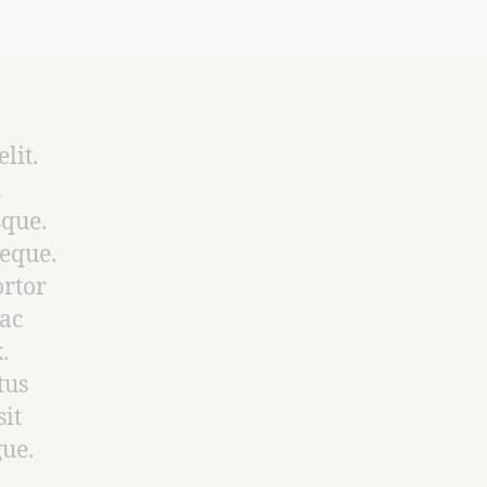
lit.
u
sque.
neque.
ortor
 ac
.
tus
sit
gue.