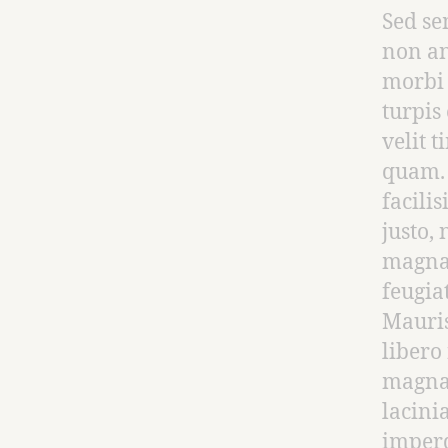
Sed se
non an
morbi 
turpis
velit t
quam. 
facili
justo,
magna 
feugiat
Mauris
libero
magna.
lacini
imperd