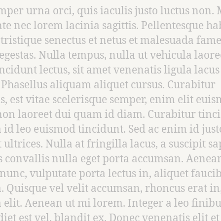
mper urna orci, quis iaculis justo luctus non.
te nec lorem lacinia sagittis. Pellentesque ha
tristique senectus et netus et malesuada fame
 egestas. Nulla tempus, nulla ut vehicula laoree
incidunt lectus, sit amet venenatis ligula lacus
Phasellus aliquam aliquet cursus. Curabitur
sis, est vitae scelerisque semper, enim elit eui
 non laoreet dui quam id diam. Curabitur tinc
id leo euismod tincidunt. Sed ac enim id just
 ultrices. Nulla at fringilla lacus, a suscipit sa
 convallis nulla eget porta accumsan. Aenea
 nunc, vulputate porta lectus in, aliquet fauci
 Quisque vel velit accumsan, rhoncus erat in
a elit. Aenean ut mi lorem. Integer a leo finibu
iet est vel, blandit ex. Donec venenatis elit et