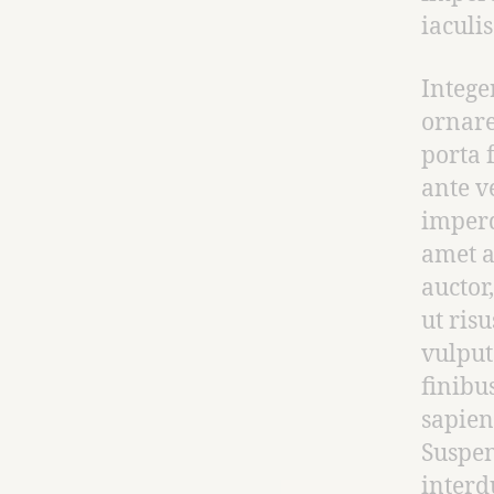
iaculis
Intege
ornare
porta 
ante v
imperd
amet a
auctor
ut risu
vulput
finibus
sapien
Suspen
interdu