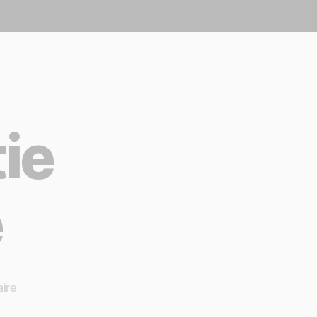
tie
e
ire