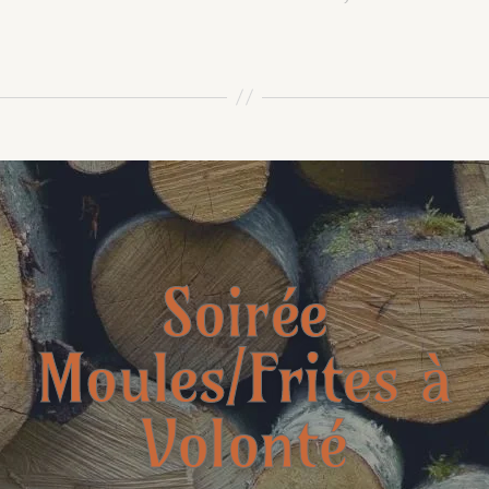
Soirée
isser un commenta
Moules/Frites à
Volonté
Votre adresse e-mail ne sera pas publiée.
Les champs obligatoires sont indiqués avec
*