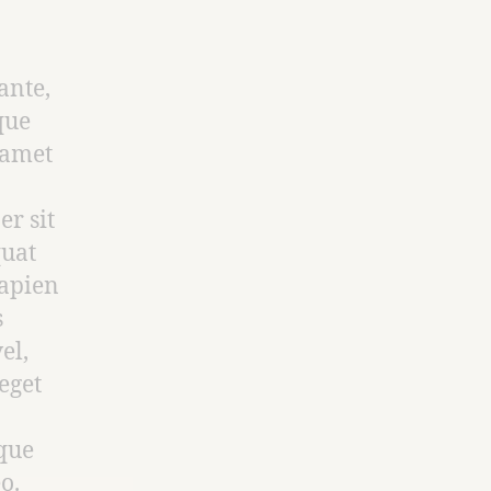
ante,
que
 amet
er sit
quat
sapien
s
el,
 eget
sque
o.