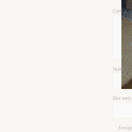
Comment
Nom
*
Site web
Enregi