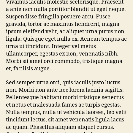
Vivamus iaculis molestie scelerisque. Praesent
a ante non nulla porttitor blandit ut eget neque.
Suspendisse fringilla posuere arcu. Fusce
gravida, tortor ac maximus hendrerit, magna
ipsum eleifend velit, ac aliquet urna purus non
ligula. Quisque eget nulla ex. Aenean tempus ac
urna ut tincidunt. Integer vel metus
ullamcorper, egestas ex non, venenatis nibh.
Morbi sit amet orci commodo, tristique magna
et, facilisis augue.
Sed semper urna orci, quis iaculis justo luctus
non. Morbi non ante nec lorem lacinia sagittis.
Pellentesque habitant morbi tristique senectus
et netus et malesuada fames ac turpis egestas.
Nulla tempus, nulla ut vehicula laoreet, leo velit
tincidunt lectus, sit amet venenatis ligula lacus
ac quam. Phasellus aliquam aliquet cursus.