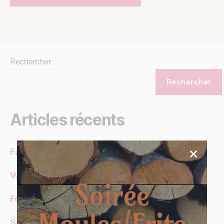
Rechercher
Rechercher
Articles récents
Family Gathering
Wine Degustation
Soirée
Forest Adventures
Moules/Frite
Seaside Relaxation