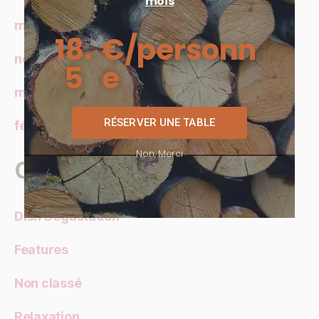
mois
mars 2022
18.
€/personn
novembre 2016
5
e
mars 2016
RÉSERVER UNE TABLE
février 2016
Non, Merci
Catégories
Dish Degustation
Features
Non classé
Relaxation