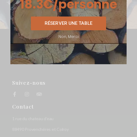
5
e
RÉSERVER UNE TABLE
Non, Merci
Suivez-nous
Contact
1 rue du chateau d’eau
88490 Provenchéres et Colroy